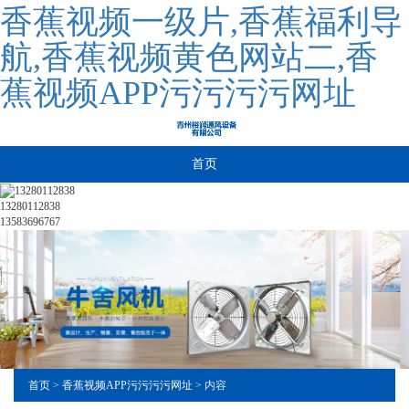
香蕉视频一级片,香蕉福利导
航,香蕉视频黄色网站二,香
蕉视频APP污污污污网址
首页
13280112838
13583696767
首页
>
香蕉视频APP污污污污网址
> 内容