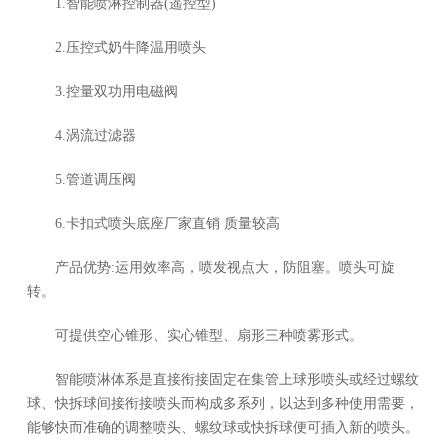
1.智能喷淋控制器(遥控型)
2.压控式奶牛降温用喷头
3.控量双功用电磁阀
4.涡流过滤器
5.管道调压阀
6.卡扣式喷头底座厂家直销 质量较高
产品优势:运用效率高，喷发视点大，防阻塞。喷头可旋
转。
可提供空心锥形、实心锥型、扇形三种喷雾形式。
智能喷淋体系是直接衔接固定在集管上球形喷头或经过螺纹
球、快拆球间接衔接喷头而构成多系列，以达到多种使用需要，
能够快而准确的调整喷头、螺纹球或快拆球便可插入新的喷头。