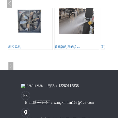
养殖风机
香蕉福利导航喷淋
香蕉福利导
电话：13280112838
E-mail：wangxintian168@126.com