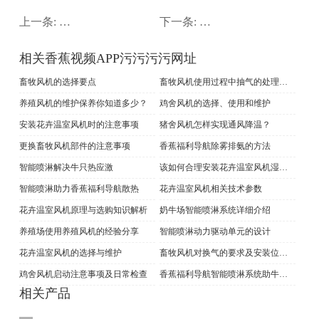
上一条:
智能喷淋助力香蕉福利导航散热
下一条:
畜牧风机组装需要注意
相关香蕉视频APP污污污污网址
畜牧风机的选择要点
畜牧风机使用过程中抽气的处理方法
养殖风机的维护保养你知道多少？
鸡舍风机的选择、使用和维护
安装花卉温室风机时的注意事项
猪舍风机怎样实现通风降温？
更换畜牧风机部件的注意事项
香蕉福利导航除雾排氨的方法
智能喷淋解决牛只热应激
该如何合理安装花卉温室风机湿帘系统
智能喷淋助力香蕉福利导航散热
花卉温室风机相关技术参数
花卉温室风机原理与选购知识解析
奶牛场智能喷淋系统详细介绍
养殖场使用养殖风机的经验分享
智能喷淋动力驱动单元的设计
花卉温室风机的选择与维护
畜牧风机对换气的要求及安装位置选择
鸡舍风机启动注意事项及日常检查
香蕉福利导航智能喷淋系统助牛群消暑
相关产品