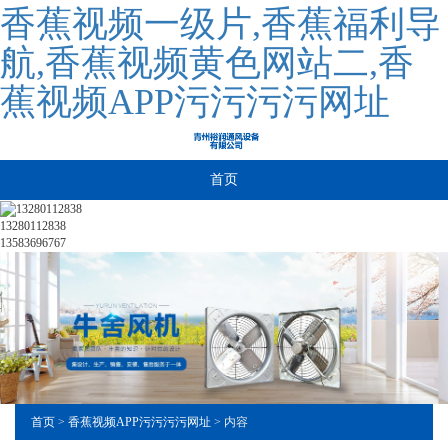
香蕉视频一级片,香蕉福利导
航,香蕉视频黄色网站二,香
蕉视频APP污污污污网址
首页
13280112838
13583696767
首页
>
香蕉视频APP污污污污网址
> 内容