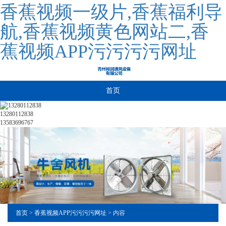
香蕉视频一级片,香蕉福利导
航,香蕉视频黄色网站二,香
蕉视频APP污污污污网址
首页
13280112838
13583696767
首页
>
香蕉视频APP污污污污网址
> 内容