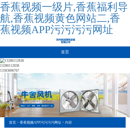
香蕉视频一级片,香蕉福利导
航,香蕉视频黄色网站二,香
蕉视频APP污污污污网址
首页
13280112838
13583696767
首页
>
香蕉视频APP污污污污网址
> 内容