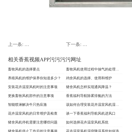
上一条:
花卉温室风机的日常维护及检查
下一条:
如何提高香蕉福利导航
相关香蕉视频APP污污污污网址
畜牧风机的选择要点
畜牧风机使用过程中抽气的处理方法
养殖风机的维护保养你知道多少？
鸡舍风机的选择、使用和维护
安装花卉温室风机时的注意事项
猪舍风机怎样实现通风降温？
更换畜牧风机部件的注意事项
香蕉福利导航除雾排氨的方法
智能喷淋解决牛只热应激
该如何合理安装花卉温室风机湿帘系统
花卉温室风机的日常维护及检查
谈一下香蕉福利导航风机进风口
猪舍风机停机需要注意哪些问题
如何选择花卉温室风机系统
猪舍风机停止工作后的注意事项
花卉温室风机湿帘降温系统如何选